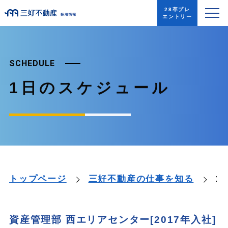
28卒プレ
エントリー
SCHEDULE
1日のスケジュール
1
トップページ
三好不動産の仕事を知る
資産管理部 西エリアセンター[2017年入社]