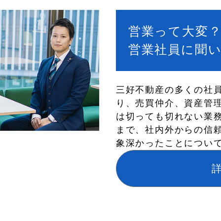
営業って大変
営業社員に聞
三好不動産の多くの社
り、売買仲介、資産管
は切っても切れない業
まで、社内外からの信
象深かったことについ