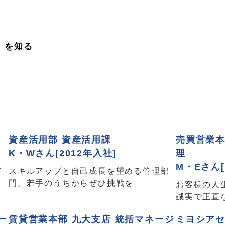
」を知る
資産活用部 資産活用課
売買営業本
K・Wさん[2012年入社]
理
M・Eさん[
て
スキルアップと自己成長を望める管理部
門。若手のうちからぜひ挑戦を
お客様の人
誠実で正直
ー
賃貸営業本部 九大支店 統括マネージ
ミヨシアセ