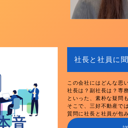
社長と社員に聞
この会社にはどんな思
社長は？副社長は？専
といった、素朴な疑問
そこで、三好不動産では
質問に社長と社員が包