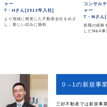
ャー
コンサルテ
T・Hさん[2013年入社]
ャー
T・Mさん[
リ
より地域に根差した不動産会社をめざ
し、新しい試みに挑戦
前職の経験
したM&A
0→1の新規事
三好不動産では新規事